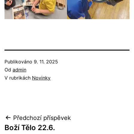
Publikováno
9. 11. 2025
Od
admin
V rubrikách
Novinky
Navigace
Předchozí příspěvek
Boží Tělo 22.6.
pro